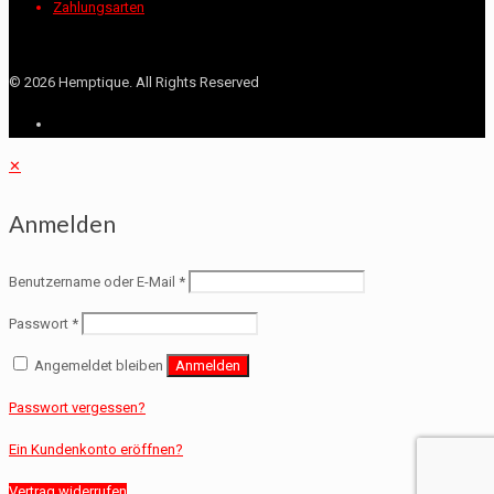
Zahlungsarten
©
2026 Hemptique. All Rights Reserved
✕
Anmelden
Benutzername oder E-Mail
*
Passwort
*
Angemeldet bleiben
Anmelden
Passwort vergessen?
Ein Kundenkonto eröffnen?
Vertrag widerrufen