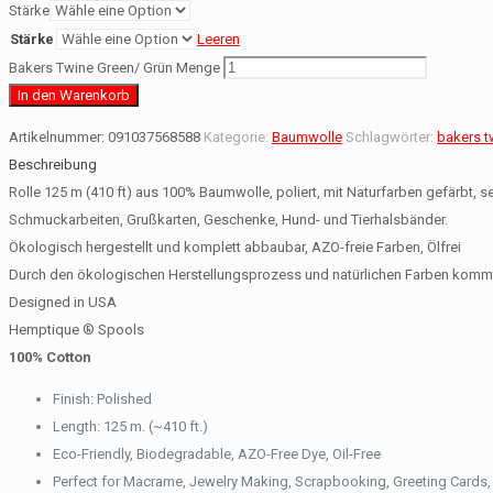
Stärke
Stärke
Leeren
Bakers Twine Green/ Grün Menge
In den Warenkorb
Artikelnummer:
091037568588
Kategorie:
Baumwolle
Schlagwörter:
bakers t
Beschreibung
Rolle 125 m (410 ft) aus 100% Baumwolle, poliert, mit Naturfarben gefärbt,
Schmuckarbeiten, Grußkarten, Geschenke, Hund- und Tierhalsbänder.
Ökologisch hergestellt und komplett abbaubar, AZO-freie Farben, Ölfrei
Durch den ökologischen Herstellungsprozess und natürlichen Farben kommt
Designed in USA
Hemptique
® Spools
100% Cotton
Finish: Polished
Length: 125 m. (~410 ft.)
Eco-Friendly, Biodegradable, AZO-Free Dye, Oil-Free
Perfect for Macrame, Jewelry Making, Scrapbooking, Greeting Cards, G