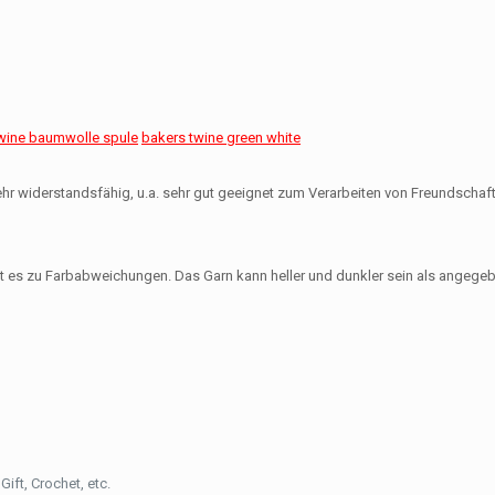
wine baumwolle spule
bakers twine green white
 sehr widerstandsfähig, u.a. sehr gut geeignet zum Verarbeiten von Freundscha
 es zu Farbabweichungen. Das Garn kann heller und dunkler sein als angegeb
ift, Crochet, etc.