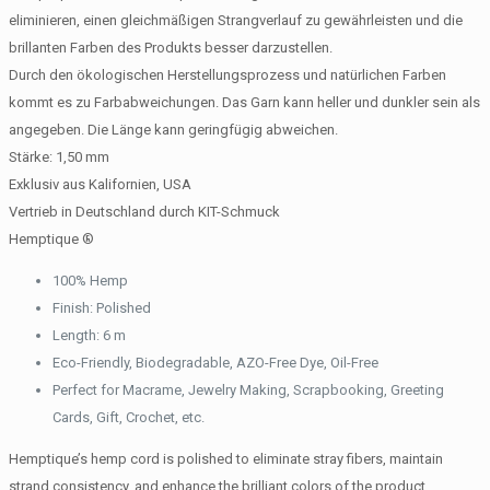
eliminieren, einen gleichmäßigen Strangverlauf zu gewährleisten und die
brillanten Farben des Produkts besser darzustellen.
Durch den ökologischen Herstellungsprozess und natürlichen Farben
kommt es zu Farbabweichungen. Das Garn kann heller und dunkler sein als
angegeben. Die Länge kann geringfügig abweichen.
Stärke: 1,50 mm
Exklusiv aus Kalifornien, USA
Vertrieb in Deutschland durch KIT-Schmuck
Hemptique
®
100% Hemp
Finish: Polished
Length: 6 m
Eco-Friendly, Biodegradable, AZO-Free Dye, Oil-Free
Perfect for Macrame, Jewelry Making, Scrapbooking, Greeting
Cards, Gift, Crochet, etc.
Hemptique’s hemp cord is polished to eliminate stray fibers, maintain
strand consistency, and enhance the brilliant colors of the product.