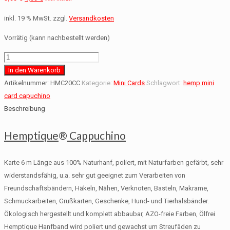
inkl. 19 % MwSt.
zzgl.
Versandkosten
Vorrätig (kann nachbestellt werden)
Cappuchino
Menge
In den Warenkorb
Artikelnummer:
HMC20CC
Kategorie:
Mini Cards
Schlagwort:
hemp mini
card capuchino
Beschreibung
Hemptique
®
Cappuchino
Karte 6 m Länge aus 100% Naturhanf, poliert, mit Naturfarben gefärbt, sehr
widerstandsfähig, u.a. sehr gut geeignet zum Verarbeiten von
Freundschaftsbändern, Häkeln, Nähen, Verknoten, Basteln, Makrame,
Schmuckarbeiten, Grußkarten, Geschenke, Hund- und Tierhalsbänder.
Ökologisch hergestellt und komplett abbaubar, AZO-freie Farben, Ölfrei
Hemptique Hanfband wird poliert und gewachst um Streufäden zu