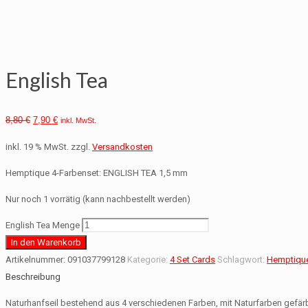
English Tea
8,80
€
7,90
€
inkl. MwSt.
inkl. 19 % MwSt.
zzgl.
Versandkosten
Hemptique 4-Farbenset: ENGLISH TEA 1,5 mm
Nur noch 1 vorrätig (kann nachbestellt werden)
English Tea Menge
In den Warenkorb
Artikelnummer:
091037799128
Kategorie:
4 Set Cards
Schlagwort:
Hemptique
Beschreibung
Naturhanfseil bestehend aus 4 verschiedenen Farben, mit Naturfarben gefär