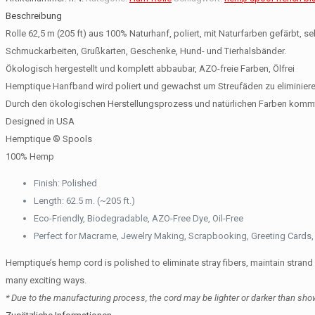
Beschreibung
Rolle 62,5 m (205 ft) aus 100% Naturhanf, poliert, mit Naturfarben gefärbt,
Schmuckarbeiten, Grußkarten, Geschenke, Hund- und Tierhalsbänder.
Ökologisch hergestellt und komplett abbaubar, AZO-freie Farben, Ölfrei
Hemptique Hanfband wird poliert und gewachst um Streufäden zu eliminieren,
Durch den ökologischen Herstellungsprozess und natürlichen Farben kommt
Designed in USA
Hemptique
® Spools
100% Hemp
Finish: Polished
Length: 62.5 m. (~205 ft.)
Eco-Friendly, Biodegradable, AZO-Free Dye, Oil-Free
Perfect for Macrame, Jewelry Making, Scrapbooking, Greeting Cards, G
Hemptique’s hemp cord is polished to eliminate stray fibers, maintain stran
many exciting ways.
* Due to the manufacturing process, the cord may be lighter or darker than sho