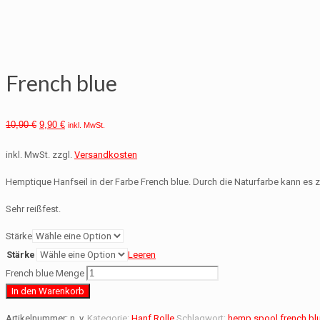
French blue
10,90
€
9,90
€
inkl. MwSt.
inkl. MwSt.
zzgl.
Versandkosten
Hemptique Hanfseil in der Farbe French blue. Durch die Naturfarbe kann 
Sehr reißfest.
Stärke
Stärke
Leeren
French blue Menge
In den Warenkorb
Artikelnummer:
n. v.
Kategorie:
Hanf Rolle
Schlagwort:
hemp spool french bl