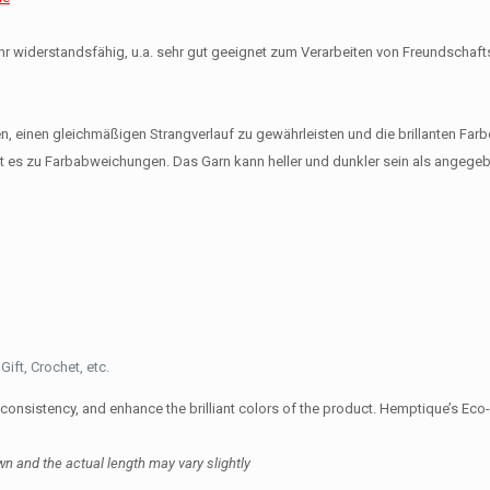
 sehr widerstandsfähig, u.a. sehr gut geeignet zum Verarbeiten von Freundscha
 einen gleichmäßigen Strangverlauf zu gewährleisten und die brillanten Farb
 es zu Farbabweichungen. Das Garn kann heller und dunkler sein als angegeb
ift, Crochet, etc.
d consistency, and enhance the brilliant colors of the product. Hemptique’s E
wn and the actual length may vary slightly