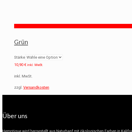
Grün
Stärke
10,90
€
inkl. MwSt.
inkl. MwSt.
zzgl.
Versandkosten
Über uns
Hemptique wird hergestellt aus Naturhanf mit ökologischen Farben in Kalifor