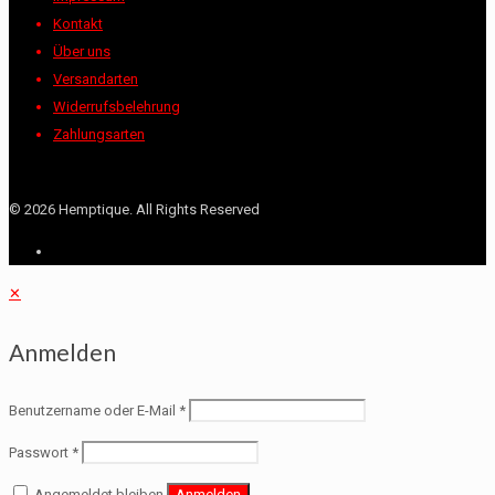
Kontakt
Über uns
Versandarten
Widerrufsbelehrung
Zahlungsarten
©
2026 Hemptique. All Rights Reserved
✕
Anmelden
Benutzername oder E-Mail
*
Passwort
*
Angemeldet bleiben
Anmelden