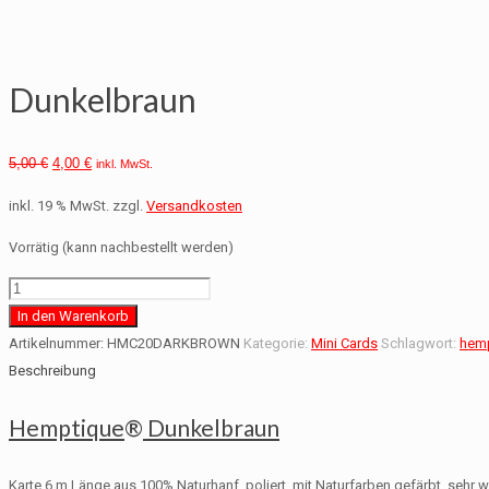
Dunkelbraun
5,00
€
4,00
€
inkl. MwSt.
inkl. 19 % MwSt.
zzgl.
Versandkosten
Vorrätig (kann nachbestellt werden)
Dunkelbraun
Menge
In den Warenkorb
Artikelnummer:
HMC20DARKBROWN
Kategorie:
Mini Cards
Schlagwort:
hemp
Beschreibung
Hemptique
®
Dunkelbraun
Karte 6 m Länge aus 100% Naturhanf, poliert, mit Naturfarben gefärbt, sehr