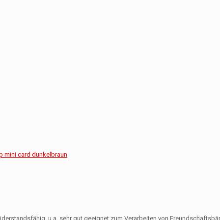
 mini card dunkelbraun
 widerstandsfähig, u.a. sehr gut geeignet zum Verarbeiten von Freundschaftsb