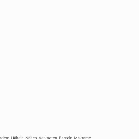
ändern, Häkeln, Nähen, Verknoten, Basteln, Makrame,