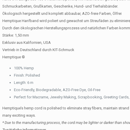
Schmuckarbeiten, Grußkarten, Geschenke, Hund- und Tierhalsbänder.
Ökologisch hergestellt und komplett abbaubar, AZO-freie Farben, Ölfrei
Hemptique Hanfband wird poliert und gewachst um Streufäden zu eliminieren,
Durch den ökologischen Herstellungsprozess und natürlichen Farben kommt
Stärke: 1,50 mm
Exklusiv aus Kalifornien, USA
Vertrieb in Deutschland durch KIT-Schmuck
Hemptique
®
100% Hemp
Finish: Polished
Length: 6 m
Eco-Friendly, Biodegradable, AZO-Free Dye, Oil-Free
Perfect for Macrame, Jewelry Making, Scrapbooking, Greeting Cards, G
Hemptique’s hemp cord is polished to eliminate stray fibers, maintain stran
many exciting ways.
* Due to the manufacturing process, the cord may be lighter or darker than show
Zusätzliche Informationen